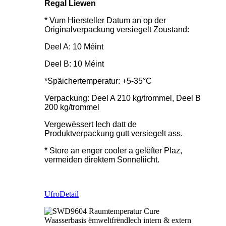
Regal Liewen
* Vum Hiersteller Datum an op der
Originalverpackung versiegelt Zoustand:
Deel A: 10 Méint
Deel B: 10 Méint
*Späichertemperatur: +5-35°C
Verpackung: Deel A 210 kg/trommel, Deel B
200 kg/trommel
Vergewëssert Iech datt de
Produktverpackung gutt versiegelt ass.
* Store an enger cooler a gelëfter Plaz,
vermeiden direktem Sonneliicht.
Ufro
Detail