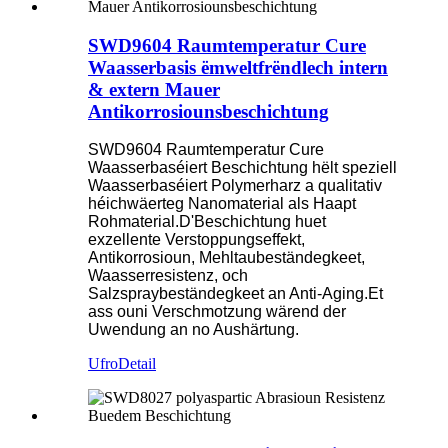
SWD9604 Raumtemperatur Cure
Waasserbasis ëmweltfrëndlech intern
& extern Mauer
Antikorrosiounsbeschichtung
SWD9604 Raumtemperatur Cure
Waasserbaséiert Beschichtung hëlt speziell
Waasserbaséiert Polymerharz a qualitativ
héichwäerteg Nanomaterial als Haapt
Rohmaterial.D'Beschichtung huet
exzellente Verstoppungseffekt,
Antikorrosioun, Mehltaubeständegkeet,
Waasserresistenz, och
Salzspraybeständegkeet an Anti-Aging.Et
ass ouni Verschmotzung wärend der
Uwendung an no Aushärtung.
Ufro
Detail