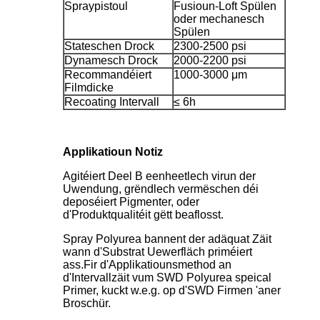
Spraypistoul
Fusioun-Loft Spülen
oder mechanesch
Spülen
Stateschen Drock
2300-2500 psi
Dynamesch Drock
2000-2200 psi
Recommandéiert
1000-3000 μm
Filmdicke
Recoating Intervall
≤ 6h
Applikatioun Notiz
Agitéiert Deel B eenheetlech virun der
Uwendung, grëndlech vermëschen déi
deposéiert Pigmenter, oder
d'Produktqualitéit gëtt beaflosst.
Spray Polyurea bannent der adäquat Zäit
wann d'Substrat Uewerfläch priméiert
ass.Fir d'Applikatiounsmethod an
d'Intervallzäit vum SWD Polyurea speical
Primer, kuckt w.e.g. op d'SWD Firmen 'aner
Broschür.