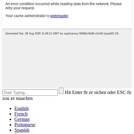
Hit Enter fir ze sichen oder ESC fir
zou ze maachen
English
French
German
Portuguese
Spanish