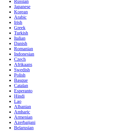
Russian
Japanese
Korean
Arabic
Irish
Greek
Turkish
Italian
Danish
Romanian
Indonesian
Czech
Afrikaans
Swedish
Polish
Basque
Catalan
Esperanto
Hindi
Lao
Albanian
Amharic
Armenian
Azerbaijani
Belarusian