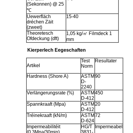
(Sekonnen) @ 25
℃
Uewerfläch
15-40
dréchen Zäit
(zweet)
Theoretesch
1,05 kg/㎡ Filmdeck 1
Ofdeckung (dft)
mm
Kierperlech Eegeschaften
Test
Resultater
Artikel
Norm
Hardness (Shore A)
ASTM
90
D-
2240
Verlängerungsrate (%)
ASTM
450
D-412
Spannkraaft (Mpa)
ASTM
20
D-412
Tréinekraaft (kN/m)
ASTM
72
D-624
Impermeabilitéit
HG/T
Impermeabel
(0.3Mpa/30min)
3831-