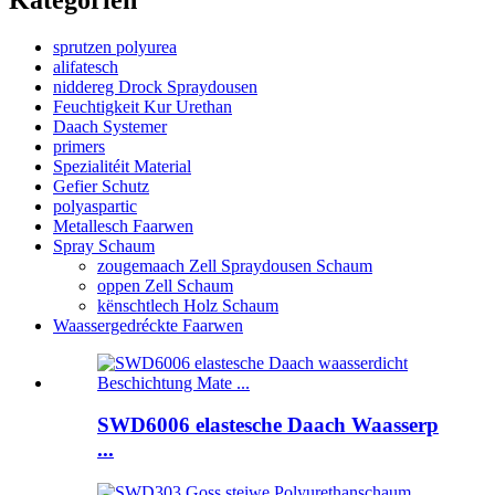
sprutzen polyurea
alifatesch
niddereg Drock Spraydousen
Feuchtigkeit Kur Urethan
Daach Systemer
primers
Spezialitéit Material
Gefier Schutz
polyaspartic
Metallesch Faarwen
Spray Schaum
zougemaach Zell Spraydousen Schaum
oppen Zell Schaum
kënschtlech Holz Schaum
Waassergedréckte Faarwen
SWD6006 elastesche Daach Waasserp
...