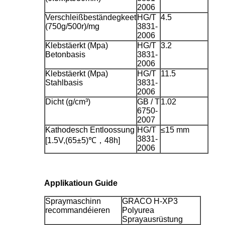
2006
Verschleißbeständegkeet
HG/T
4.5
(750g/500r)/mg
3831-
2006
Klebstäerkt (Mpa)
HG/T
3.2
Betonbasis
3831-
2006
Klebstäerkt (Mpa)
HG/T
11.5
Stahlbasis
3831-
2006
Dicht (g/cm³)
GB / T
1.02
6750-
2007
Kathodesch Entloossung
HG/T
≤15 mm
3831-
[1.5V,(65±5)℃，48h]
2006
Applikatioun Guide
Spraymaschinn
GRACO H-XP3
recommandéieren
Polyurea
Sprayausrüstung