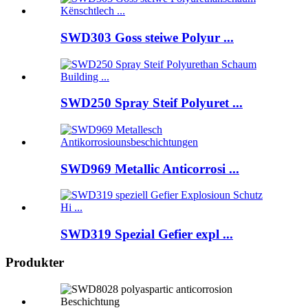
SWD303 Goss steiwe Polyur ...
SWD250 Spray Steif Polyuret ...
SWD969 Metallic Anticorrosi ...
SWD319 Spezial Gefier expl ...
Produkter