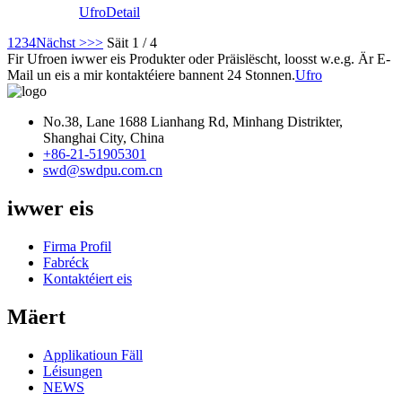
Ufro
Detail
1
2
3
4
Nächst >
>>
Säit 1 / 4
Fir Ufroen iwwer eis Produkter oder Präislëscht, loosst w.e.g. Är E-
Mail un eis a mir kontaktéiere bannent 24 Stonnen.
Ufro
No.38, Lane 1688 Lianhang Rd, Minhang Distrikter,
Shanghai City, China
+86-21-51905301
swd@swdpu.com.cn
iwwer eis
Firma Profil
Fabréck
Kontaktéiert eis
Mäert
Applikatioun Fäll
Léisungen
NEWS