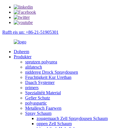
Rufft eis un: +86-21-51905301
Doheem
Produkter
sprutzen polyurea
alifatesch
niddereg Drock Spraydousen
Feuchtigkeit Kur Urethan
Daach Systemer
primers
Spezialitéit Material
Gefier Schutz
polyaspartic
Metallesch Faarwen
Spray Schaum
zougemaach Zell Spraydousen Schaum
oppen Zell Schaum