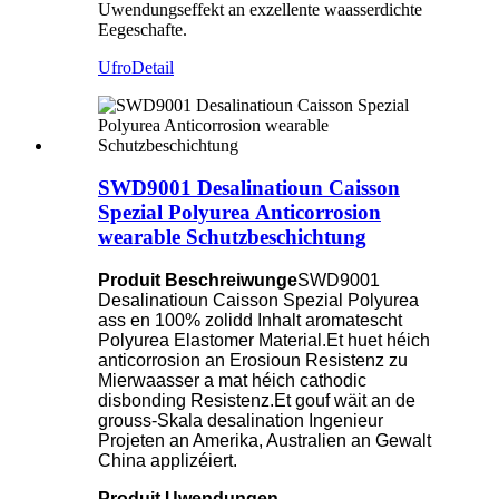
Uwendungseffekt an exzellente waasserdichte
Eegeschafte.
Ufro
Detail
SWD9001 Desalinatioun Caisson
Spezial Polyurea Anticorrosion
wearable Schutzbeschichtung
Produit Beschreiwunge
SWD9001
Desalinatioun Caisson Spezial Polyurea
ass en 100% zolidd Inhalt aromatescht
Polyurea Elastomer Material.Et huet héich
anticorrosion an Erosioun Resistenz zu
Mierwaasser a mat héich cathodic
disbonding Resistenz.Et gouf wäit an de
grouss-Skala desalination Ingenieur
Projeten an Amerika, Australien an Gewalt
China applizéiert.
Produit Uwendungen