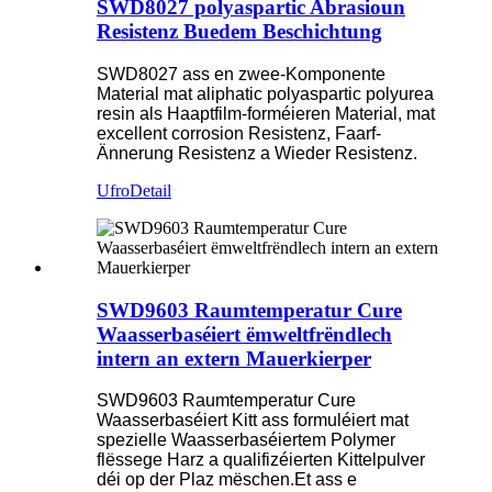
SWD8027 polyaspartic Abrasioun
Resistenz Buedem Beschichtung
SWD8027 ass en zwee-Komponente
Material mat aliphatic polyaspartic polyurea
resin als Haaptfilm-forméieren Material, mat
excellent corrosion Resistenz, Faarf-
Ännerung Resistenz a Wieder Resistenz.
Ufro
Detail
SWD9603 Raumtemperatur Cure
Waasserbaséiert ëmweltfrëndlech
intern an extern Mauerkierper
SWD9603 Raumtemperatur Cure
Waasserbaséiert Kitt ass formuléiert mat
spezielle Waasserbaséiertem Polymer
flëssege Harz a qualifizéierten Kittelpulver
déi op der Plaz mëschen.Et ass e