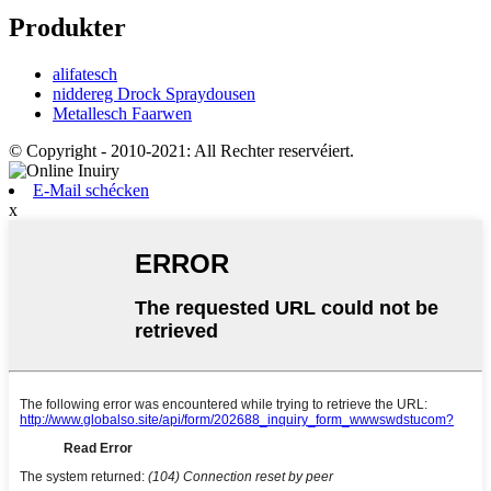
Produkter
alifatesch
niddereg Drock Spraydousen
Metallesch Faarwen
© Copyright - 2010-2021: All Rechter reservéiert.
E-Mail schécken
x