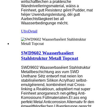
wirtschaftlechen a praktesche
Wandnivelleringsmaterial, wäiss a
Feinheet, gutt Resistenz géint Pudder, mat
héijer Uwendungsleistung, déi gutt
Aarbechtsfäegkeet bei all
Waasserbedingunge mécht.
Ufro
Detail
SWD9602 Waasserbaséiert
Stahlstruktur Metall Topcoat
SWD9602 Waasserbaséiert Stahlstruktur
Metallbeschichtung ass vum SWD
Urethane Sëtz entworf mat neien Ion
stabiliséiertem Silikon Acrylharz selbst-
emulgéierend, kombinéiert mat Cross-
linking a Reaktioun, adoptéiert mat super
Feinheet anorganesch net-gëfteg Anti-
Korrosiouns Füllmaterialien.Et ass eng
perfekt Metal Anticorrosion Alternativ fir den
ëmweltfrëndlechen Ufuerderunge gerecht