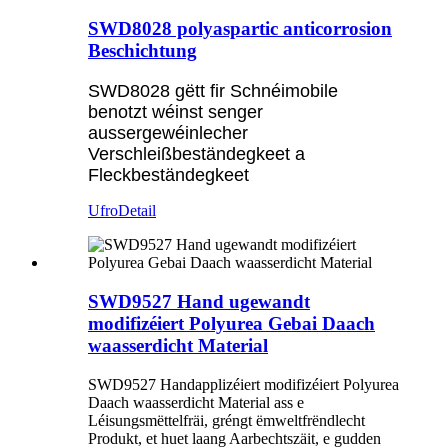
SWD8028 polyaspartic anticorrosion
Beschichtung
SWD8028 gëtt fir Schnéimobile
benotzt wéinst senger
aussergewéinlecher
Verschleißbeständegkeet a
Fleckbeständegkeet
Ufro
Detail
SWD9527 Hand ugewandt
modifizéiert Polyurea Gebai Daach
waasserdicht Material
SWD9527 Handapplizéiert modifizéiert Polyurea
Daach waasserdicht Material ass e
Léisungsmëttelfräi, gréngt ëmweltfrëndlecht
Produkt, et huet laang Aarbechtszäit, e gudden