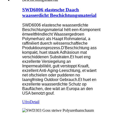
SWD6006 elastesche Daach
waasserdicht Beschichtungsmaterial
SWD6006 elastesche waasserdichte
Beschichtungsmaterial hëlt een-Komponent
ëmweltfrëndlecht Waassergedroen
Polymerharz als Haapt Rohmaterial, a
raffinéiert duerch wëssenschaftleche
Produktiounsprozess.D'Beschichtung ass
kompakt, huet staark Adhäsioun mat
verschiddenen Substraten.Et huet eng
exzellente Versiegelung an
Impermeabilitéit, gutt verstoppt Kraaft,
exzellent Anti-Aging-Leeschtung, et wäert
net ofschielen oder pudderen no
laangfristeg Outdoor Gebrauch.Et huet en
exzellente waasserdichte Schutz op
Bauflächen, dee wäit an Europa an den
USA benotzt gouf.
Ufro
Detail