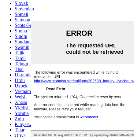
Slovak
Slovenian
Somali
Samoan
Scots Gaelic
Shona
Sindhi
Sundanese
Swahili
Tajik
Tamil
Telugu
Thai
Ukrainian
Urdu
Uzbek
Vietnamese
Welsh
Xhosa
Yiddish
Yoruba
Zulu
Kinyarwanda
Tatar
Oriya