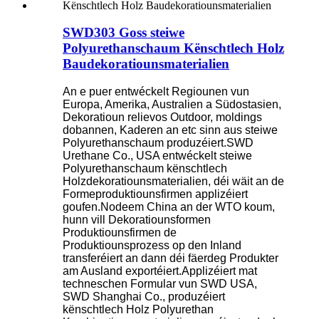
SWD303 Goss steiwe
Polyurethanschaum Kënschtlech Holz
Baudekoratiounsmaterialien
An e puer entwéckelt Regiounen vun
Europa, Amerika, Australien a Südostasien,
Dekoratioun relievos Outdoor, moldings
dobannen, Kaderen an etc sinn aus steiwe
Polyurethanschaum produzéiert.SWD
Urethane Co., USA entwéckelt steiwe
Polyurethanschaum kënschtlech
Holzdekoratiounsmaterialien, déi wäit an de
Formeproduktiounsfirmen applizéiert
goufen.Nodeem China an der WTO koum,
hunn vill Dekoratiounsformen
Produktiounsfirmen de
Produktiounsprozess op den Inland
transferéiert an dann déi fäerdeg Produkter
am Ausland exportéiert.Applizéiert mat
techneschen Formular vun SWD USA,
SWD Shanghai Co., produzéiert
kënschtlech Holz Polyurethan