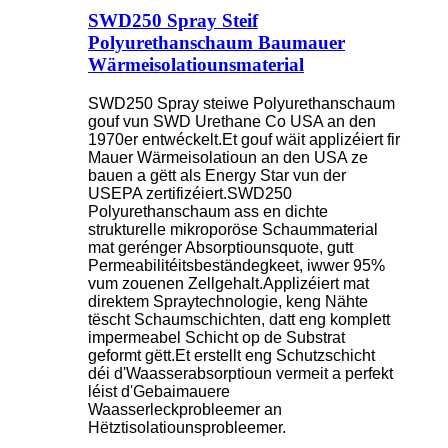
SWD250 Spray Steif
Polyurethanschaum Baumauer
Wärmeisolatiounsmaterial
SWD250 Spray steiwe Polyurethanschaum
gouf vun SWD Urethane Co USA an den
1970er entwéckelt.Et gouf wäit applizéiert fir
Mauer Wärmeisolatioun an den USA ze
bauen a gëtt als Energy Star vun der
USEPA zertifizéiert.SWD250
Polyurethanschaum ass en dichte
strukturelle mikroporöse Schaummaterial
mat gerénger Absorptiounsquote, gutt
Permeabilitéitsbeständegkeet, iwwer 95%
vum zouenen Zellgehalt.Applizéiert mat
direktem Spraytechnologie, keng Nähte
tëscht Schaumschichten, datt eng komplett
impermeabel Schicht op de Substrat
geformt gëtt.Et erstellt eng Schutzschicht
déi d'Waasserabsorptioun vermeit a perfekt
léist d'Gebaimauere
Waasserleckprobleemer an
Hëtztisolatiounsprobleemer.