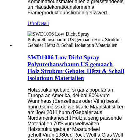
Kombinatiounsmaterialien a gréisstendeels
un Hausdekoratiounsformen a
Frameproduktiounsfirmen geliwwert.
Ufro
Detail
SWD1006 Low Dicht Spray
Polyurethanschaum US gemaach
Holz Struktur Gebaier Hëtzt & Schall
Isolatioun Materialien
Holzstrukturgebaier si ganz populär an
Europa an Amerika, déi bal 90% vum
Wunnhaus (Eenzelhaus oder Villa) besat
hunn.Geméiss de weltwäite Maartstatistiken
am Joer 2011 hunn d'Gebaier aus
Nordamerikanescht Holz a seng passende
Materialien 70% vum weltwäiten
Holzstrukturgebaier Maartundeel
geholl.Virun 1980er, Rock Woll a Glas Woll