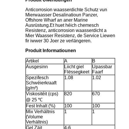
Anticorrosion waasserdichte Schutz vun
Mierwaasser Desalinatioun Panzer,
Offshore Wharf an aner Marine
Ausrüstung.Et huet héich chemesch
Resistenz, anticorrosion waasserdicht a
Mier Waasser Resistenz, de Service Liewen
fir iwwer 30 Joer ze verlängeren.
Produit Informatiounen
Artikel
A
B
Ausgesinn
Liicht giel
Upassbar
Flëssegkeet
Faarf
Spezifesch
1.08
1.02
Schwéierkraaft
(g/m³)
Viskositéit (cps)
820
670
@ 25 ℃
Fest Inhalt (%)
100
100
Mix Verhältnis
1
1
(Volume
Verhältnis)
Gel Zäit
4-6