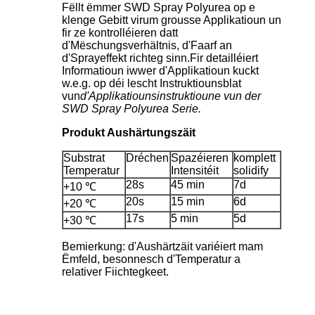
Fëllt ëmmer SWD Spray Polyurea op e
klenge Gebitt virum grousse Applikatioun un
fir ze kontrolléieren datt
d'Mëschungsverhältnis, d'Faarf an
d'Sprayeffekt richteg sinn.Fir detailléiert
Informatioun iwwer d'Applikatioun kuckt
w.e.g. op déi lescht Instruktiounsblat
vun
d'Applikatiounsinstruktioune vun der
SWD Spray Polyurea Serie.
Produkt Aushärtungszäit
Substrat
Dréchen
Spazéieren
komplett
Temperatur
Intensitéit
solidify
28s
45 min
7d
+10 ℃
20s
15 min
6d
+20 ℃
17s
5 min
5d
+30 ℃
Bemierkung: d'Aushärtzäit variéiert mam
Ëmfeld, besonnesch d'Temperatur a
relativer Fiichtegkeet.