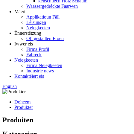
kënschtlech Holz Schaum
Waassergedréckte Faarwen
Mäert
Applikatioun Fäll
Léisungen
Neiegkeeten
Ënnerstëtzung
Oft gestallten Froen
Iwwer eis
Firma Profil
Fabréck
Neiegkeeten
Firma Neiegkeeten
Industrie news
Kontaktéiert eis
English
Doheem
Produkter
Produiten
Kategorien