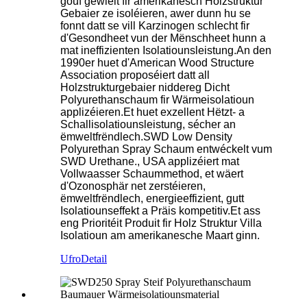
gouf gewielt fir amerikanesch Holzstruktur
Gebaier ze isoléieren, awer dunn hu se
fonnt datt se vill Karzinogen schlecht fir
d'Gesondheet vun der Mënschheet hunn a
mat ineffizienten Isolatiounsleistung.An den
1990er huet d'American Wood Structure
Association proposéiert datt all
Holzstrukturgebaier niddereg Dicht
Polyurethanschaum fir Wärmeisolatioun
applizéieren.Et huet exzellent Hëtzt- a
Schallisolatiounsleistung, sécher an
ëmweltfrëndlech.SWD Low Density
Polyurethan Spray Schaum entwéckelt vum
SWD Urethane., USA applizéiert mat
Vollwaasser Schaummethod, et wäert
d'Ozonosphär net zerstéieren,
ëmweltfrëndlech, energieeffizient, gutt
Isolatiounseffekt a Präis kompetitiv.Et ass
eng Prioritéit Produit fir Holz Struktur Villa
Isolatioun am amerikanesche Maart ginn.
Ufro
Detail