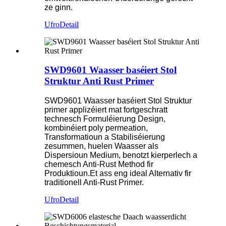
ze ginn.
Ufro
Detail
SWD9601 Waasser baséiert Stol
Struktur Anti Rust Primer
SWD9601 Waasser baséiert Stol Struktur
primer applizéiert mat fortgeschratt
technesch Formuléierung Design,
kombinéiert poly permeation,
Transformatioun a Stabiliséierung
zesummen, huelen Waasser als
Dispersioun Medium, benotzt kierperlech a
chemesch Anti-Rust Method fir
Produktioun.Et ass eng ideal Alternativ fir
traditionell Anti-Rust Primer.
Ufro
Detail