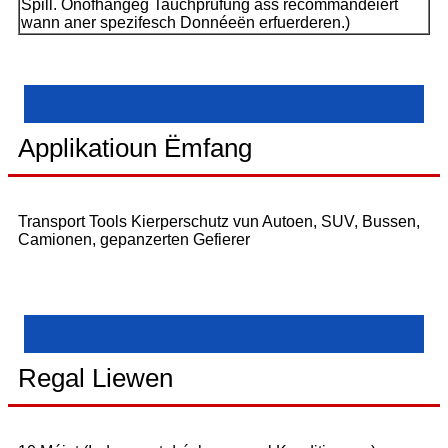
Spill. Onofhängeg Tauchprüfung ass recommandéiert
wann aner spezifesch Donnéeën erfuerderen.)
Applikatioun Ëmfang
Transport Tools Kierperschutz vun Autoen, SUV, Bussen,
Camionen, gepanzerten Gefierer
Regal Liewen