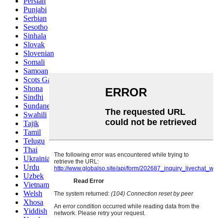
Persian
Punjabi
Serbian
Sesotho
Sinhala
Slovak
Slovenian
Somali
Samoan
Scots Gaelic
Shona
Sindhi
Sundanese
Swahili
Tajik
Tamil
Telugu
Thai
Ukrainian
Urdu
Uzbek
Vietnamese
Welsh
Xhosa
Yiddish