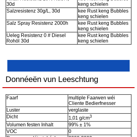
30d
keng schielen
Salzresistenz 30g/L, 30d
kee Rust keng Bubbles
keng schielen
Salz Spray Resistenz 2000h
kee Rust keng Bubbles
keng schielen
Ueleg Resistenz 0 # Diesel
kee Rust keng Bubbles
Rohöl 30d
keng schielen
Donnéeën vun Leeschtung
Faarf
multiple Faarwen wéi
Cliente Bedierfnesser
Luster
verglaste
Dicht
3
1,01 g/cm
Volumen festen Inhalt
99% ± 1%
VOC
0