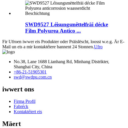
SWD9527 Léisungsmëttelfräi décke
Film Polyurea Antico ...
Fir Ufroen iwwer eis Produkter oder Präislëscht, loosst w.e.g. Är E-
Mail un eis a mir kontaktéiere bannent 24 Stonnen.
Ufro
No.38, Lane 1688 Lianhang Rd, Minhang Distrikter,
Shanghai City, China
+86-21-51905301
swd@swdpu.com.cn
iwwert ons
Firma Profil
Fabréck
Kontaktéiert eis
Mäert