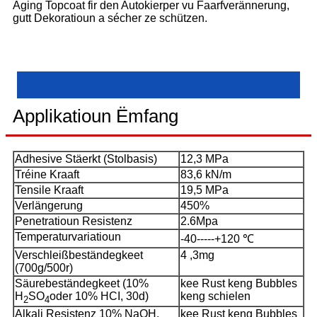
Aging Topcoat fir den Autokierper vu Faarfverännerung,
gutt Dekoratioun a sécher ze schützen.
Applikatioun Ëmfang
Adhesive Stäerkt (Stolbasis)
12,3 MPa
Tréine Kraaft
83,6 kN/m
Tensile Kraaft
19,5 MPa
Verlängerung
450%
Penetratioun Resistenz
2.6Mpa
Temperaturvariatioun
-40-----+120 ℃
Verschleißbeständegkeet
4 ,3mg
(700g/500r)
Säurebeständegkeet (10%
kee Rust keng Bubbles
H
SO
oder 10% HCI, 30d)
keng schielen
2
4
Alkali Resistenz 10% NaOH,
kee Rust keng Bubbles