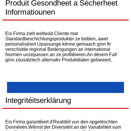
Produit Gesondheet a Sécherheet
Informatiounen
Eis Firma zielt weltwäit Cliente mat
Standardbeschichtungsprodukter ze bidden, awer
personaliséiert Upassunge kënne gemaach ginn fir
verschidde regional Bedéngungen an international
Normen unzepassen an ze profitéieren.An dësem Fall
ginn zousätzlech alternativ Produktdaten geliwwert.
Integritéitserklärung
Eis Firma garantéiert d'Realitéit vun den opgelëschten
Donnéeën.Wéinst der Diversitéit an der Variabilitéit vum