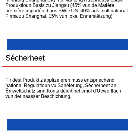
Produktioun Basis zu Jiangsu (45% vun de Matière
première importéiert aus SWD US, 40% aus multinational
Firma zu Shanghai, 15% vun lokal Ënnerstëtzung)
Sécherheet
Fir dëst Produkt z'applizéieren muss entspriechend
national Regulatioun vu Sanéierung, Sécherheet an
Ëmweltschutz sinn.Kontaktéiert net emol d'Uewerfläch
vun der naasser Beschichtung.