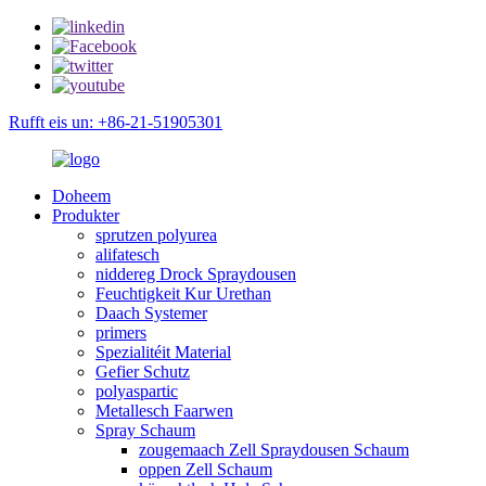
Rufft eis un: +86-21-51905301
Doheem
Produkter
sprutzen polyurea
alifatesch
niddereg Drock Spraydousen
Feuchtigkeit Kur Urethan
Daach Systemer
primers
Spezialitéit Material
Gefier Schutz
polyaspartic
Metallesch Faarwen
Spray Schaum
zougemaach Zell Spraydousen Schaum
oppen Zell Schaum