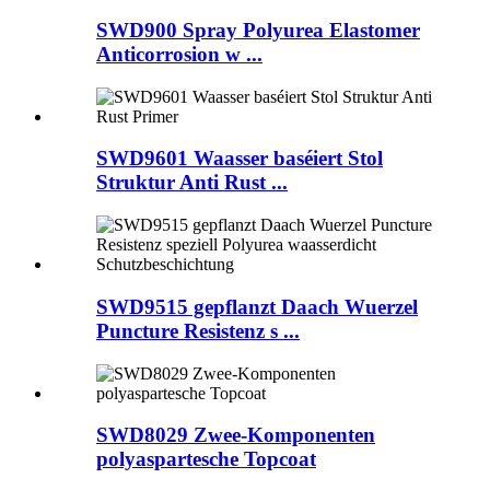
SWD900 Spray Polyurea Elastomer
Anticorrosion w ...
SWD9601 Waasser baséiert Stol
Struktur Anti Rust ...
SWD9515 gepflanzt Daach Wuerzel
Puncture Resistenz s ...
SWD8029 Zwee-Komponenten
polyaspartesche Topcoat