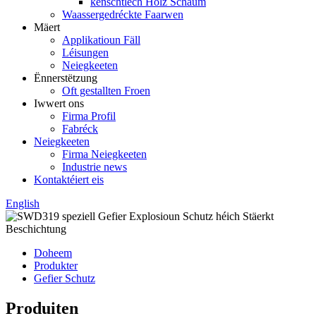
kënschtlech Holz Schaum
Waassergedréckte Faarwen
Mäert
Applikatioun Fäll
Léisungen
Neiegkeeten
Ënnerstëtzung
Oft gestallten Froen
Iwwert ons
Firma Profil
Fabréck
Neiegkeeten
Firma Neiegkeeten
Industrie news
Kontaktéiert eis
English
Doheem
Produkter
Gefier Schutz
Produiten