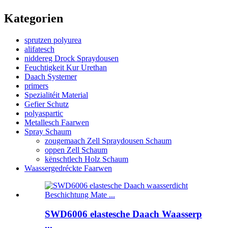
Kategorien
sprutzen polyurea
alifatesch
niddereg Drock Spraydousen
Feuchtigkeit Kur Urethan
Daach Systemer
primers
Spezialitéit Material
Gefier Schutz
polyaspartic
Metallesch Faarwen
Spray Schaum
zougemaach Zell Spraydousen Schaum
oppen Zell Schaum
kënschtlech Holz Schaum
Waassergedréckte Faarwen
SWD6006 elastesche Daach Waasserp
...