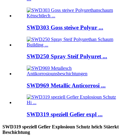
SWD303 Goss steiwe Polyur ...
SWD250 Spray Steif Polyuret ...
SWD969 Metallic Anticorrosi ...
SWD319 speziell Gefier expl ...
SWD319 speziell Gefier Explosioun Schutz héich Stäerkt
Beschichtung