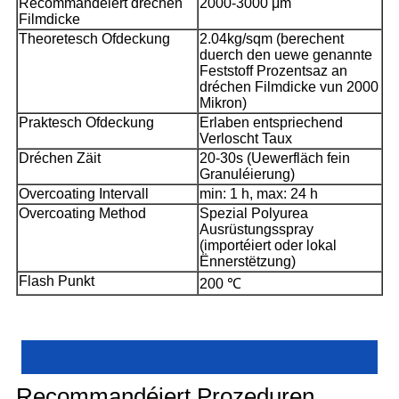
Recommandéiert dréchen
2000-3000 μm
Filmdicke
Theoretesch Ofdeckung
2.04kg/sqm (berechent
duerch den uewe genannte
Feststoff Prozentsaz an
dréchen Filmdicke vun 2000
Mikron)
Praktesch Ofdeckung
Erlaben entspriechend
Verloscht Taux
Dréchen Zäit
20-30s (Uewerfläch fein
Granuléierung)
Overcoating Intervall
min: 1 h, max: 24 h
Overcoating Method
Spezial Polyurea
Ausrüstungsspray
(importéiert oder lokal
Ënnerstëtzung)
Flash Punkt
200 ℃
Recommandéiert Prozeduren