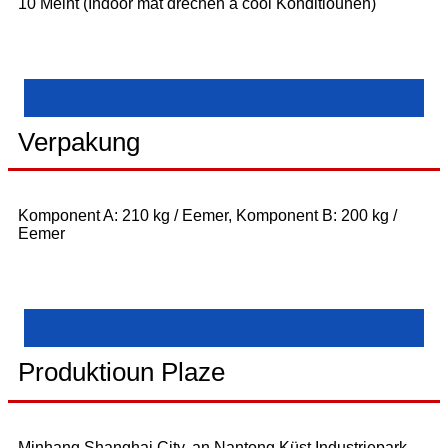
10 Méint (Indoor mat dréchen a cool Konditiounen)
Verpakung
Komponent A: 210 kg / Eemer, Komponent B: 200 kg /
Eemer
Produktioun Plaze
Minhang Shanghai City, an Nantong Küst Industriepark