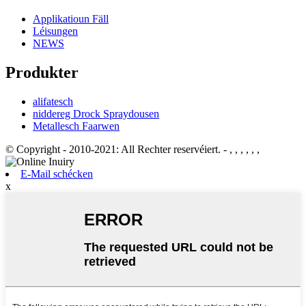
Applikatioun Fäll
Léisungen
NEWS
Produkter
alifatesch
niddereg Drock Spraydousen
Metallesch Faarwen
© Copyright - 2010-2021: All Rechter reservéiert.
- , , , , , ,
E-Mail schécken
x