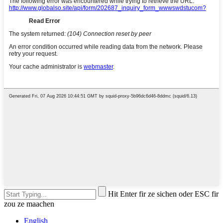
Hit Enter fir ze sichen oder ESC fir
zou ze maachen
English