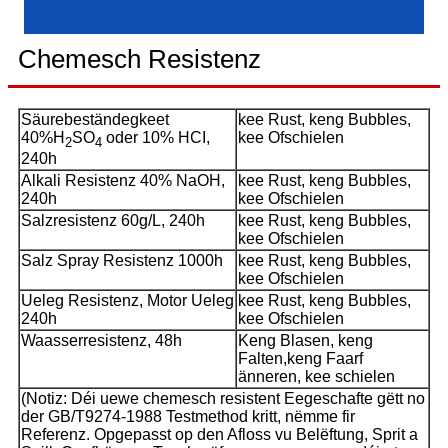
Chemesch Resistenz
Säurebeständegkeet
kee Rust, keng Bubbles,
40%H
SO
oder 10% HCI,
kee Ofschielen
2
4
240h
Alkali Resistenz 40% NaOH,
kee Rust, keng Bubbles,
240h
kee Ofschielen
Salzresistenz 60g/L, 240h
kee Rust, keng Bubbles,
kee Ofschielen
Salz Spray Resistenz 1000h
kee Rust, keng Bubbles,
kee Ofschielen
Ueleg Resistenz, Motor Ueleg
kee Rust, keng Bubbles,
240h
kee Ofschielen
Waasserresistenz, 48h
Keng Blasen, keng
Falten,
keng Faarf
änneren, kee schielen
(Notiz: Déi uewe chemesch resistent Eegeschafte gëtt no
der GB/T9274-1988 Testmethod kritt, nëmme fir
Referenz. Opgepasst op den Afloss vu Belëftung, Sprit a