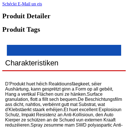
Schéckt E-Mail un eis
Produit Detailer
Produit Tags
Charakteristiken
D'Produkt huet héich Reaktiounsfäegkeet, séier
Aushärtung, kann gesprëtzt ginn a Form op all gebéit,
Hang a vertikal Flächen ouni ze hänken.Surface
granulation, flott a fillt sech bequem.De Beschichtungsfilm
ass dicht, nahtlos, verbënnt gutt mat Substrat, wat
d'Klebstäerkt staark erhéijen.Et huet excellent Explosioun
Schutz, Impakt Resistenz an Anti-Kollisioun, den Auto
Kierper ze schützen an de Schued vun externen Kraaft
reduzéieren.Spray zesumme mam SWD polyaspartic Anti-