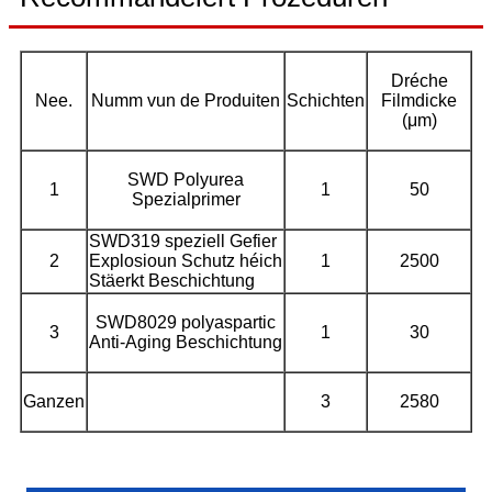
Dréche
Nee.
Numm vun de Produiten
Schichten
Filmdicke
(μm)
SWD Polyurea
1
1
50
Spezialprimer
SWD319 speziell Gefier
2
Explosioun Schutz héich
1
2500
Stäerkt Beschichtung
SWD8029 polyaspartic
3
1
30
Anti-Aging Beschichtung
Ganzen
3
2580