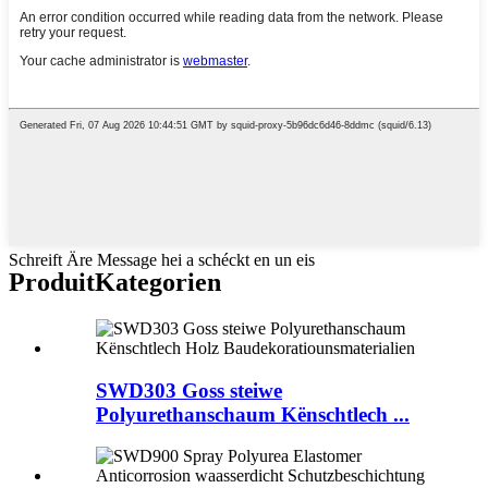
Schreift Äre Message hei a schéckt en un eis
Produit
Kategorien
SWD303 Goss steiwe
Polyurethanschaum Kënschtlech ...