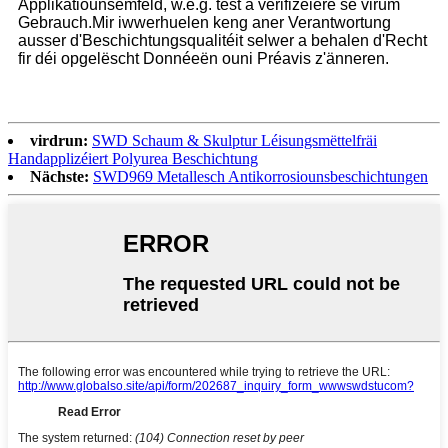
Applikatiounsëmfeld, w.e.g. test a verifizéiere se virum
Gebrauch.Mir iwwerhuelen keng aner Verantwortung
ausser d'Beschichtungsqualitéit selwer a behalen d'Recht
fir déi opgelëscht Donnéeën ouni Préavis z'änneren.
virdrun:
SWD Schaum & Skulptur Léisungsmëttelfräi
Handapplizéiert Polyurea Beschichtung
Nächste:
SWD969 Metallesch Antikorrosiounsbeschichtungen