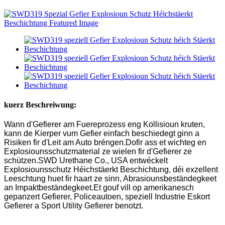
kuerz Beschreiwung:
Wann d'Gefierer am Fuereprozess eng Kollisioun kruten,
kann de Kierper vum Gefier einfach beschiedegt ginn a
Risiken fir d'Leit am Auto bréngen.Dofir ass et wichteg en
Explosiounsschutzmaterial ze wielen fir d'Gefierer ze
schützen.SWD Urethane Co., USA entwéckelt
Explosiounsschutz Héichstäerkt Beschichtung, déi exzellent
Leeschtung huet fir haart ze sinn, Abrasiounsbeständegkeet
an Impaktbeständegkeet.Et gouf vill op amerikanesch
gepanzert Gefierer, Policeautoen, speziell Industrie Eskort
Gefierer a Sport Utility Gefierer benotzt.