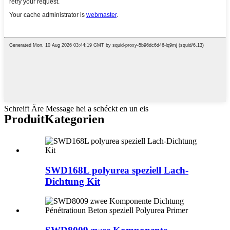
Schreift Äre Message hei a schéckt en un eis
Produit
Kategorien
SWD168L polyurea speziell Lach-
Dichtung Kit