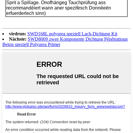
Sprit a Spillage. Onofhängeg Tauchprüfung ass
recommandéiert wann aner spezifesch Donnéeën
erfuerderlech sinn)
virdrun:
SWD168L polyurea speziell Lach-Dichtung Kit
Nächste:
SWD8009 zwee Komponente Dichtung Pénétratioun
Beton speziell Polyurea Primer