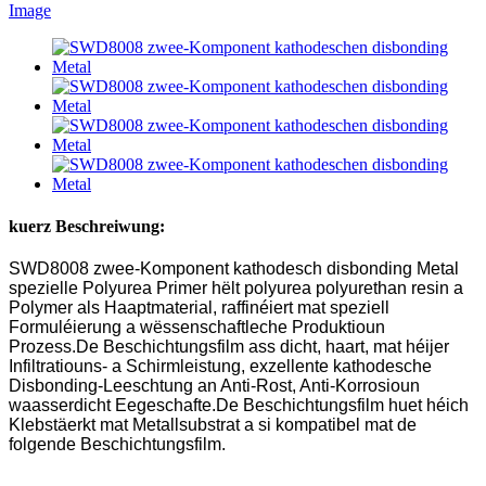
kuerz Beschreiwung:
SWD8008 zwee-Komponent kathodesch disbonding Metal
spezielle Polyurea Primer hëlt polyurea polyurethan resin a
Polymer als Haaptmaterial, raffinéiert mat speziell
Formuléierung a wëssenschaftleche Produktioun
Prozess.De Beschichtungsfilm ass dicht, haart, mat héijer
Infiltratiouns- a Schirmleistung, exzellente kathodesche
Disbonding-Leeschtung an Anti-Rost, Anti-Korrosioun
waasserdicht Eegeschafte.De Beschichtungsfilm huet héich
Klebstäerkt mat Metallsubstrat a si kompatibel mat de
folgende Beschichtungsfilm.