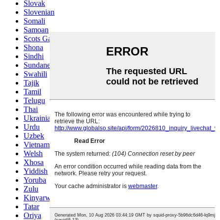
Slovak
Slovenian
Somali
Samoan
Scots Gaelic
Shona
Sindhi
Sundanese
Swahili
Tajik
Tamil
Telugu
Thai
Ukrainian
Urdu
Uzbek
Vietnamese
Welsh
Xhosa
Yiddish
Yoruba
Zulu
Kinyarwanda
Tatar
Oriya