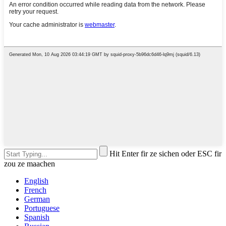
Hit Enter fir ze sichen oder ESC fir
zou ze maachen
English
French
German
Portuguese
Spanish