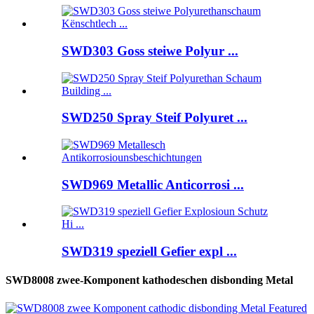
SWD303 Goss steiwe Polyur ...
SWD250 Spray Steif Polyuret ...
SWD969 Metallic Anticorrosi ...
SWD319 speziell Gefier expl ...
SWD8008 zwee-Komponent kathodeschen disbonding Metal