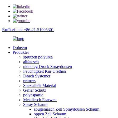
Rufft eis un: +86-21-51905301
Doheem
Produkter
sprutzen polyurea
alifatesch
niddereg Drock Spraydousen
Feuchtigkeit Kur Urethan
Daach Systemer
primers
Spezialitéit Material
Gefier Schutz
polyaspartic
Metallesch Faarwen
Spray Schaum
zougemaach Zell Spraydousen Schaum
oppen Zell Schaum