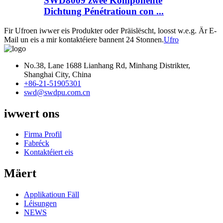
SWD8009 zwee Komponente
Dichtung Pénétratioun con ...
Fir Ufroen iwwer eis Produkter oder Präislëscht, loosst w.e.g. Är E-
Mail un eis a mir kontaktéiere bannent 24 Stonnen.
Ufro
No.38, Lane 1688 Lianhang Rd, Minhang Distrikter,
Shanghai City, China
+86-21-51905301
swd@swdpu.com.cn
iwwert ons
Firma Profil
Fabréck
Kontaktéiert eis
Mäert
Applikatioun Fäll
Léisungen
NEWS