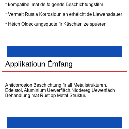
* kompatibel mat de folgende Beschichtungsfilm
* Vermeit Rust a Korrosioun an erhéicht de Liewensdauer
* Héich Ofdeckungsquote fir Käschten ze spueren
Applikatioun Ëmfang
Anticorrosion Beschichtung fir all Metallstrukturen,
Edelstol, Aluminium Uewerfläch.Niddereg Uewerfläch
Behandlung mat Rust op Metal Struktur.