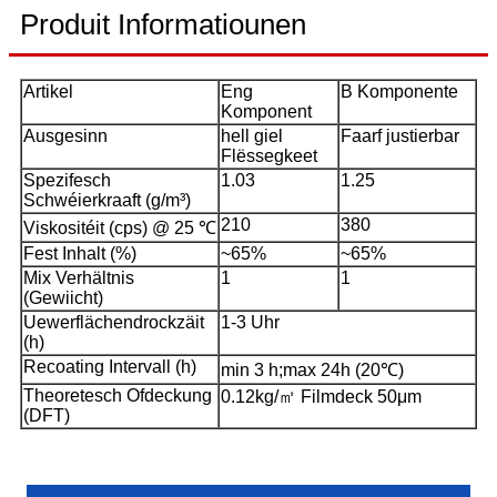
Produit Informatiounen
Artikel
Eng
B Komponente
Komponent
Ausgesinn
hell giel
Faarf justierbar
Flëssegkeet
Spezifesch
1.03
1.25
Schwéierkraaft (g/m³)
210
380
Viskositéit (cps) @ 25 ℃
Fest Inhalt (%)
~65%
~65%
Mix Verhältnis
1
1
(Gewiicht)
Uewerflächendrockzäit
1-3 Uhr
(h)
Recoating Intervall (h)
min 3 h;max 24h (20℃)
Theoretesch Ofdeckung
0.12kg/㎡ Filmdeck 50μm
(DFT)