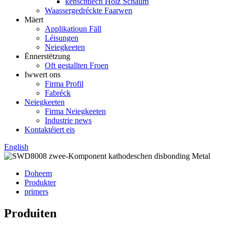
kënschtlech Holz Schaum
Waassergedréckte Faarwen
Mäert
Applikatioun Fäll
Léisungen
Neiegkeeten
Ënnerstëtzung
Oft gestallten Froen
Iwwert ons
Firma Profil
Fabréck
Neiegkeeten
Firma Neiegkeeten
Industrie news
Kontaktéiert eis
English
Doheem
Produkter
primers
Produiten