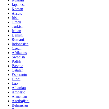
Russian
Japanese
Korean
Arabic
Irish
Greek
Turkish
Italian
Danish
Romanian
Indonesian
Czech
Afrikaans
Swedish
Polish
Basque
Catalan
Esperanto
Hindi
Lao
Albanian
Amharic
Armenian
Azerbaijani
Belarusian