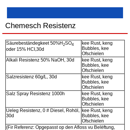
Chemesch Resistenz
Säurebeständegkeet 50%H
SO
kee Rust, keng
2
4
Bubbles, kee
oder 15% HCI,30d
Ofschielen
Alkali Resistenz 50% NaOH, 30d
kee Rust, keng
Bubbles, kee
Ofschielen
Salzresistenz 60g/L, 30d
kee Rust, keng
Bubbles, kee
Ofschielen
Salz Spray Resistenz 1000h
kee Rust, keng
Bubbles, kee
Ofschielen
Ueleg Resistenz, 0 # Diesel, Rohöl,
kee Rust, keng
30d
Bubbles, kee
Ofschielen
(Fir Referenz: Opgepasst op den Afloss vu Belëftung,