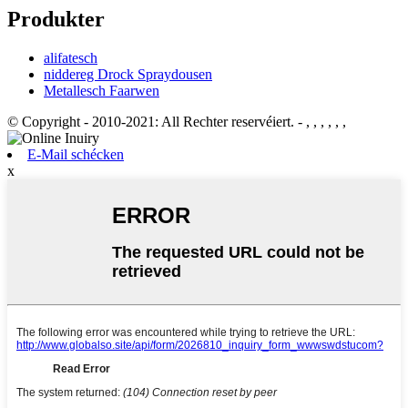
Produkter
alifatesch
niddereg Drock Spraydousen
Metallesch Faarwen
© Copyright - 2010-2021: All Rechter reservéiert.
- , , , , , ,
E-Mail schécken
x