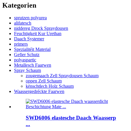
Kategorien
sprutzen polyurea
alifatesch
niddereg Drock Spraydousen
Feuchtigkeit Kur Urethan
Daach Systemer
primers
Spezialitéit Material
Gefier Schutz
polyaspartic
Metallesch Faarwen
Spray Schaum
zougemaach Zell Spraydousen Schaum
oppen Zell Schaum
kënschtlech Holz Schaum
Waassergedréckte Faarwen
SWD6006 elastesche Daach Waasserp
...