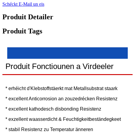
Schéckt E-Mail un eis
Produit Detailer
Produit Tags
Produit Fonctiounen a Virdeeler
* erhéicht d'Klebstoffstäerkt mat Metallsubstrat staark
* excellent Anticorrosion an zouzedrécken Resistenz
* excellent kathodesch disbonding Resistenz
* exzellent waasserdicht & Feuchtigkeitbeständegkeet
* stabil Resistenz zu Temperatur änneren