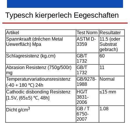
Typesch kierperlech Eegeschaften
Artikel
Test Norm
Resultater
Spannkraaft (dréchen Metal
ASTM D-
11.5 (oder
Uewerfläch) Mpa
3359
Substrat
gebrach)
Schlagresistenz (kg.cm)
GB/T
60
1732
Abrasion Resistenz (750g/500r)
GB/T
11
mg
1732
Temperaturvariatiounsresistenz
GB/9278-
Normal
1988
(-40 + 180 ℃) 24h
Cathodic disbonding Resistenz
HG/T
≤15 mm
3831-
[1.5V, (65±5) ℃, 48h]
2006
3
GB / T
1.08
Dicht g/cm
6750-
2007