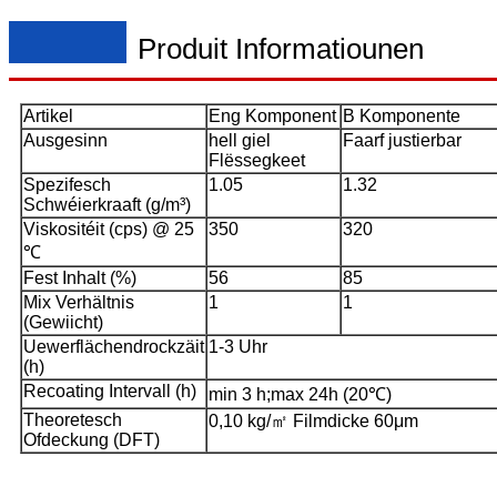
Produit Informatiounen
Artikel
Eng Komponent
B Komponente
Ausgesinn
hell giel
Faarf justierbar
Flëssegkeet
Spezifesch
1.05
1.32
Schwéierkraaft (g/m³)
Viskositéit (cps) @ 25
350
320
℃
Fest Inhalt (%)
56
85
Mix Verhältnis
1
1
(Gewiicht)
Uewerflächendrockzäit
1-3 Uhr
(h)
Recoating Intervall (h)
min 3 h;max 24h (20℃)
Theoretesch
0,10 kg/㎡ Filmdicke 60μm
Ofdeckung (DFT)