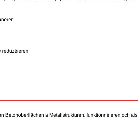
anerer.
e reduzéieren
en Betonoberflächen a Metallstrukturen, funktionnéieren och al