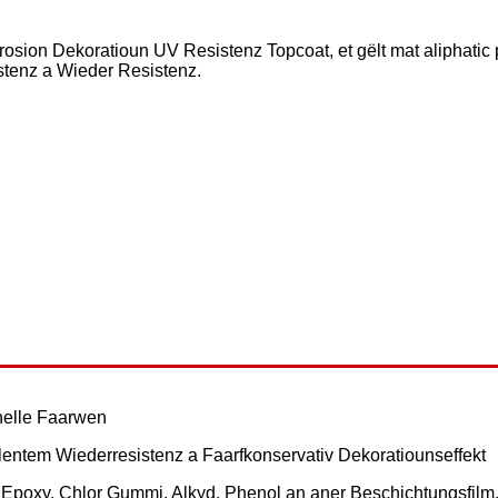
on Dekoratioun UV Resistenz Topcoat, et gëlt mat aliphatic po
istenz a Wieder Resistenz.
 helle Faarwen
llentem Wiederresistenz a Faarfkonservativ Dekoratiounseffekt
n, Epoxy, Chlor Gummi, Alkyd, Phenol an aner Beschichtungsfilm