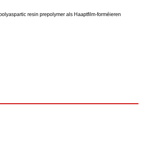
lyaspartic resin prepolymer als Haaptfilm-forméieren
.