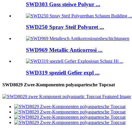
SWD303 Goss steiwe Polyur ...
SWD250 Spray Steif Polyuret ...
SWD969 Metallic Anticorrosi ...
SWD319 speziell Gefier expl ...
SWD8029 Zwee-Komponenten polyaspartesche Topcoat