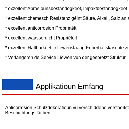
* exzellent Abrasiounsbeständegkeet, Impaktbeständegkeet
* exzellent chemesch Resistenz géint Säure, Alkali, Salz an 
* excellent anticorrosion Propriétéit
* excellent waasserdicht Propriétéit
* exzellent Haltbarkeet fir liewenslaang Ënnerhaltskäschte z
* Verlängeren de Service Liewen vun der gesprëtzt Struktur
Applikatioun Ëmfang
Anticorrosion Schutzdekoratioun vu verschiddene verstäerkt
Beschichtungsflächen.