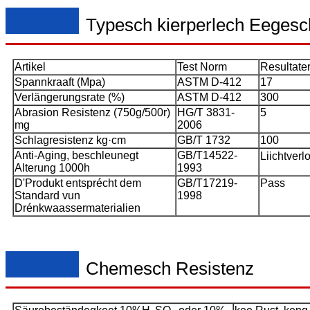
Typesch kierperlech Eegesc
Artikel
Test Norm
Resultate
Spannkraaft (Mpa)
ASTM D-412
17
Verlängerungsrate (%)
ASTM D-412
300
Abrasion Resistenz (750g/500r)
HG/T 3831-
5
mg
2006
Schlagresistenz kg·cm
GB/T 1732
100
Anti-Aging, beschleunegt
GB/T14522-
Liichtver
Alterung 1000h
1993
D'Produkt entsprécht dem
GB/T17219-
Pass
Standard vun
1998
Drénkwaassermaterialien
Chemesch Resistenz