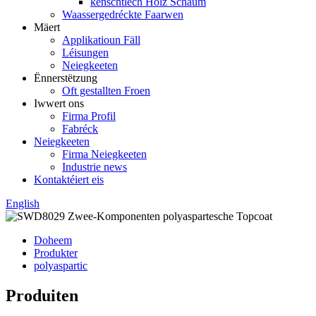
kënschtlech Holz Schaum
Waassergedréckte Faarwen
Mäert
Applikatioun Fäll
Léisungen
Neiegkeeten
Ënnerstëtzung
Oft gestallten Froen
Iwwert ons
Firma Profil
Fabréck
Neiegkeeten
Firma Neiegkeeten
Industrie news
Kontaktéiert eis
English
Doheem
Produkter
polyaspartic
Produiten