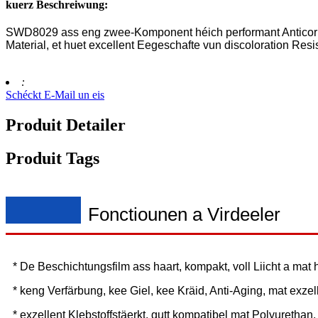
kuerz Beschreiwung:
SWD8029 ass eng zwee-Komponent héich performant Anticorrosi
Material, et huet excellent Eegeschafte vun discoloration Res
:
Schéckt E-Mail un eis
Produit Detailer
Produit Tags
Fonctiounen a Virdeeler
* De Beschichtungsfilm ass haart, kompakt, voll Liicht a mat
* keng Verfärbung, kee Giel, kee Kräid, Anti-Aging, mat exze
* exzellent Klebstoffstäerkt, gutt kompatibel mat Polyuretha