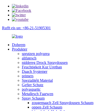
Rufft eis un: +86-21-51905301
Doheem
Produkter
sprutzen polyurea
alifatesch
niddereg Drock Spraydousen
Feuchtigkeit Kur Urethan
Daach Systemer
primers
Spezialitéit Material
Gefier Schutz
polyaspartic
Metallesch Faarwen
Spray Schaum
zougemaach Zell Spraydousen Schaum
oppen Zell Schaum