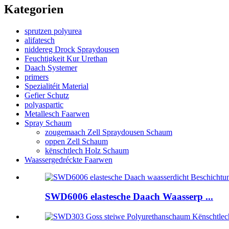
Kategorien
sprutzen polyurea
alifatesch
niddereg Drock Spraydousen
Feuchtigkeit Kur Urethan
Daach Systemer
primers
Spezialitéit Material
Gefier Schutz
polyaspartic
Metallesch Faarwen
Spray Schaum
zougemaach Zell Spraydousen Schaum
oppen Zell Schaum
kënschtlech Holz Schaum
Waassergedréckte Faarwen
SWD6006 elastesche Daach Waasserp ...