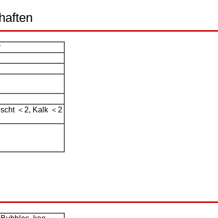
haften
r
loscht ＜2, Kalk ＜2