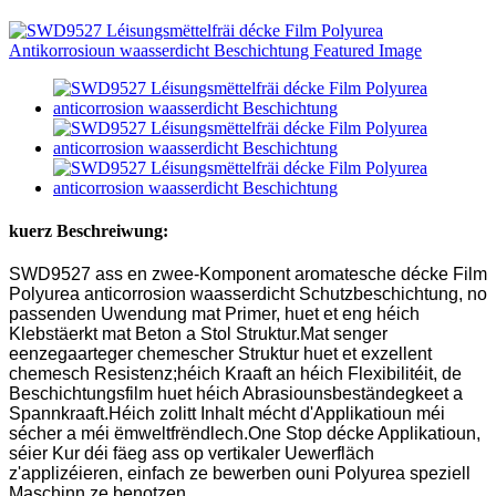
kuerz Beschreiwung:
SWD9527 ass en zwee-Komponent aromatesche décke Film
Polyurea anticorrosion waasserdicht Schutzbeschichtung, no
passenden Uwendung mat Primer, huet et eng héich
Klebstäerkt mat Beton a Stol Struktur.Mat senger
eenzegaarteger chemescher Struktur huet et exzellent
chemesch Resistenz;héich Kraaft an héich Flexibilitéit, de
Beschichtungsfilm huet héich Abrasiounsbeständegkeet a
Spannkraaft.Héich zolitt Inhalt mécht d'Applikatioun méi
sécher a méi ëmweltfrëndlech.One Stop décke Applikatioun,
séier Kur déi fäeg ass op vertikaler Uewerfläch
z'applizéieren, einfach ze bewerben ouni Polyurea speziell
Maschinn ze benotzen.