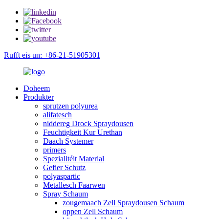
Rufft eis un: +86-21-51905301
Doheem
Produkter
sprutzen polyurea
alifatesch
niddereg Drock Spraydousen
Feuchtigkeit Kur Urethan
Daach Systemer
primers
Spezialitéit Material
Gefier Schutz
polyaspartic
Metallesch Faarwen
Spray Schaum
zougemaach Zell Spraydousen Schaum
oppen Zell Schaum