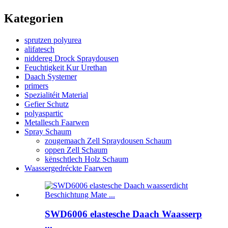
Kategorien
sprutzen polyurea
alifatesch
niddereg Drock Spraydousen
Feuchtigkeit Kur Urethan
Daach Systemer
primers
Spezialitéit Material
Gefier Schutz
polyaspartic
Metallesch Faarwen
Spray Schaum
zougemaach Zell Spraydousen Schaum
oppen Zell Schaum
kënschtlech Holz Schaum
Waassergedréckte Faarwen
SWD6006 elastesche Daach Waasserp
...