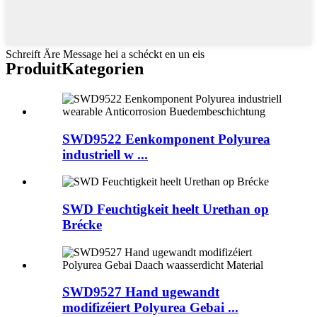
Schreift Äre Message hei a schéckt en un eis
Produit
Kategorien
SWD9522 Eenkomponent Polyurea
industriell w ...
SWD Feuchtigkeit heelt Urethan op
Brécke
SWD9527 Hand ugewandt
modifizéiert Polyurea Gebai ...