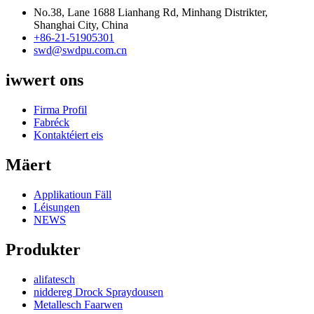
No.38, Lane 1688 Lianhang Rd, Minhang Distrikter,
Shanghai City, China
+86-21-51905301
swd@swdpu.com.cn
iwwert ons
Firma Profil
Fabréck
Kontaktéiert eis
Mäert
Applikatioun Fäll
Léisungen
NEWS
Produkter
alifatesch
niddereg Drock Spraydousen
Metallesch Faarwen