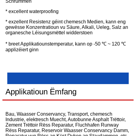
Schrummen
* excellent waterproofing
* exzellent Resistenz géint chemesch Medien, kann eng
gewësse Konzentratioun vu Säure, Alkali, Ueleg, Salz an
organesche Léisungsmëttel widderstoen
* breet Applikatiounstemperatur, kann op -50 ℃ ~ 120 ℃
applizéiert ginn
Applikatioun Ëmfang
Bau, Waasser Conservancy, Transport, chemesch
Industrie, elektresch Muecht, Autobunne Asphalt Trëttoir,
Zement Trëttoir Rëss Reparatur, Fluchhafen Runway
Rëss Reparatur, Reservoir Waasser Conservancy Damm,
Reparatur vun Rëss an Küst Dyken an Staudammen, etc.