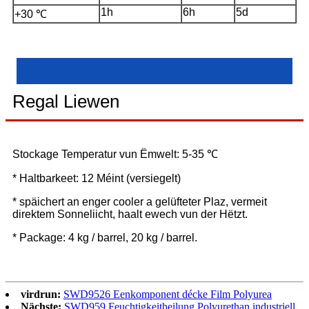
1h
6h
5d
+30 ℃
Regal Liewen
Stockage Temperatur vun Ëmwelt: 5-35 ℃
* Haltbarkeet: 12 Méint (versiegelt)
* späichert an enger cooler a gelüfteter Plaz, vermeit
direktem Sonneliicht, haalt ewech vun der Hëtzt.
* Package: 4 kg / barrel, 20 kg / barrel.
virdrun:
SWD9526 Eenkomponent décke Film Polyurea
Nächste:
SWD959 Feuchtigkeitheilung Polyurethan industriell