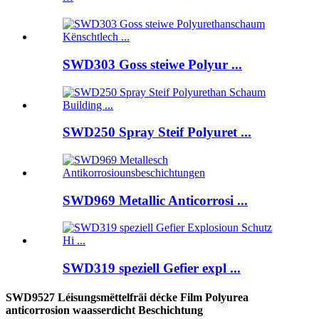
SWD303 Goss steiwe Polyur ...
SWD250 Spray Steif Polyuret ...
SWD969 Metallic Anticorrosi ...
SWD319 speziell Gefier expl ...
SWD9527 Léisungsmëttelfräi décke Film Polyurea
anticorrosion waasserdicht Beschichtung