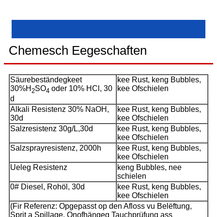
Chemesch Eegeschaften
Säurebeständegkeet
kee Rust, keng Bubbles,
30%H
SO
oder 10% HCl, 30
kee Ofschielen
2
4
d
Alkali Resistenz 30% NaOH,
kee Rust, keng Bubbles,
30d
kee Ofschielen
Salzresistenz 30g/L,30d
kee Rust, keng Bubbles,
kee Ofschielen
Salzsprayresistenz, 2000h
kee Rust, keng Bubbles,
kee Ofschielen
Ueleg Resistenz
keng Bubbles, nee
schielen
0# Diesel, Rohöl, 30d
kee Rust, keng Bubbles,
kee Ofschielen
(Fir Referenz: Opgepasst op den Afloss vu Belëftung,
Sprit a Spillage. Onofhängeg Tauchprüfung ass