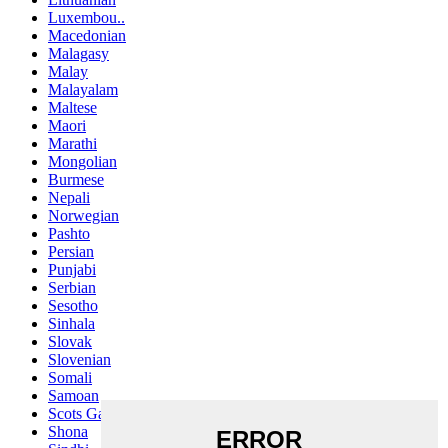
Luxembou..
Macedonian
Malagasy
Malay
Malayalam
Maltese
Maori
Marathi
Mongolian
Burmese
Nepali
Norwegian
Pashto
Persian
Punjabi
Serbian
Sesotho
Sinhala
Slovak
Slovenian
Somali
Samoan
Scots Gaelic
Shona