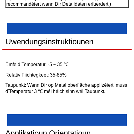
recommandéiert wann Dir Detaildaten erfuerdert.)
Uwendungsinstruktiounen
Ëmfeld Temperatur: -5 ~ 35 ℃
Relativ Fiichtegkeet: 35-85%
Taupunkt: Wann Dir op Metalloberfläche applizéiert, muss
d'Temperatur 3 ℃ méi héich sinn wéi Taupunkt.
Applikatioun Orientatioun