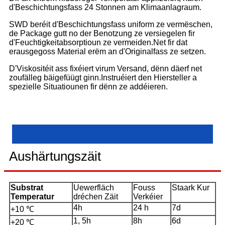
d'Beschichtungsfass 24 Stonnen am Klimaanlagraum.
SWD beréit d'Beschichtungsfass uniform ze vermëschen,
de Package gutt no der Benotzung ze versiegelen fir
d'Feuchtigkeitabsorptioun ze vermeiden.Net fir dat
erausgegoss Material erëm an d'Originalfass ze setzen.
D'Viskositéit ass fixéiert virum Versand, dënn däerf net
zoufälleg bäigefüügt ginn.Instruéiert den Hiersteller a
spezielle Situatiounen fir dënn ze addéieren.
Aushärtungszäit
Substrat
Uewerfläch
Fouss
Staark Kur
Temperatur
dréchen Zäit
Verkéier
4h
24 h
7d
+10 ℃
1, 5h
8h
6d
+20 ℃