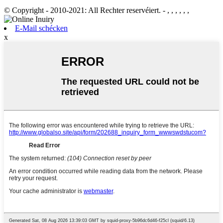
© Copyright - 2010-2021: All Rechter reservéiert.
- , , , , , ,
E-Mail schécken
x