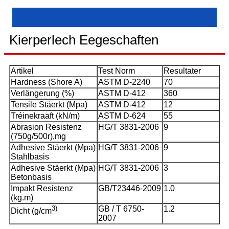
Kierperlech Eegeschaften
Artikel
Test Norm
Resultater
Hardness (Shore A)
ASTM D-2240
70
Verlängerung (%)
ASTM D-412
360
Tensile Stäerkt (Mpa)
ASTM D-412
12
Tréinekraaft (kN/m)
ASTM D-624
55
Abrasion Resistenz
HG/T 3831-2006
9
(750g/500r),mg
Adhesive Stäerkt (Mpa)
HG/T 3831-2006
9
Stahlbasis
Adhesive Stäerkt (Mpa)
HG/T 3831-2006
3
Betonbasis
Impakt Resistenz
GB/T23446-2009
1.0
(kg.m)
3)
GB / T 6750-
1.2
Dicht (g/cm
2007