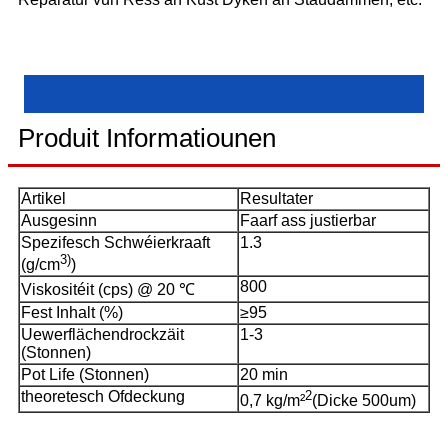
Produit Informatiounen
Artikel
Resultater
Ausgesinn
Faarf ass justierbar
Spezifesch Schwéierkraaft
1.3
3)
(g/cm
)
800
Viskositéit (cps) @ 20 ℃
Fest Inhalt (%)
≥95
Uewerflächendrockzäit
1-3
(Stonnen)
Pot Life (Stonnen)
20 min
theoretesch Ofdeckung
2
0,7 kg/m²
(Dicke 500um)