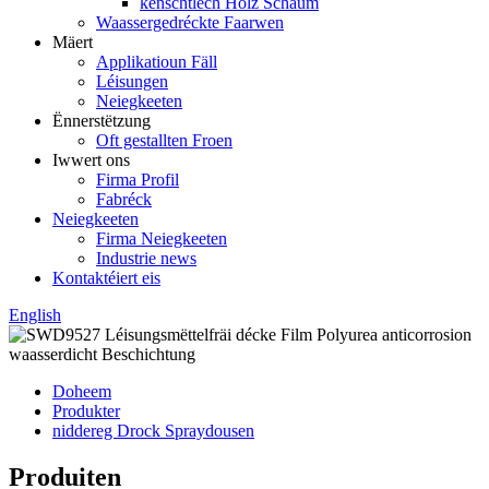
kënschtlech Holz Schaum
Waassergedréckte Faarwen
Mäert
Applikatioun Fäll
Léisungen
Neiegkeeten
Ënnerstëtzung
Oft gestallten Froen
Iwwert ons
Firma Profil
Fabréck
Neiegkeeten
Firma Neiegkeeten
Industrie news
Kontaktéiert eis
English
Doheem
Produkter
niddereg Drock Spraydousen
Produiten