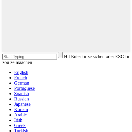
Hit Enter fir ze sichen oder ESC fir
zou ze maachen
English
French
German
Portuguese
Spanish
Russian
Japanese
Korean
Arabic
Irish
Greek
Turkish