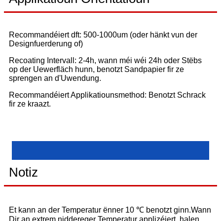
Recommandéiert dft: 500-1000um (oder hänkt vun der
Designfuerderung of)
Recoating Intervall: 2-4h, wann méi wéi 24h oder Stëbs
op der Uewerfläch hunn, benotzt Sandpapier fir ze
sprengen an d'Uwendung.
Recommandéiert Applikatiounsmethod: Benotzt Schrack
fir ze kraazt.
Notiz
Et kann an der Temperatur ënner 10 ℃ benotzt ginn.Wann
Dir an extrem niddereger Temperatur applizéiert, halen