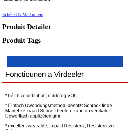
Schéckt E-Mail un eis
Produit Detailer
Produit Tags
Fonctiounen a Virdeeler
* héich zolidd Inhalt, niddereg VOC
* Einfach Uwendungsmethod, benotzt Schrack fir de
Mantel ze kraazt.Schnell heelen, kann op vertikaler
Uewerfläch applizéiert ginn
* excellent wearable, Impakt Resistenz, Resistenz zu