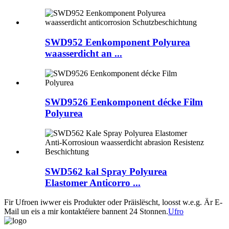
SWD952 Eenkomponent Polyurea
waasserdicht an ...
SWD9526 Eenkomponent décke Film
Polyurea
SWD562 kal Spray Polyurea
Elastomer Anticorro ...
Fir Ufroen iwwer eis Produkter oder Präislëscht, loosst w.e.g. Är E-
Mail un eis a mir kontaktéiere bannent 24 Stonnen.
Ufro