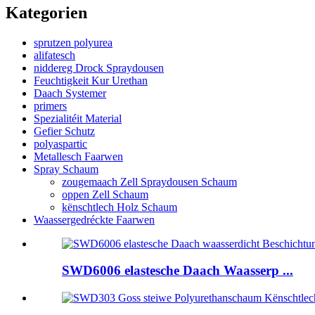
Kategorien
sprutzen polyurea
alifatesch
niddereg Drock Spraydousen
Feuchtigkeit Kur Urethan
Daach Systemer
primers
Spezialitéit Material
Gefier Schutz
polyaspartic
Metallesch Faarwen
Spray Schaum
zougemaach Zell Spraydousen Schaum
oppen Zell Schaum
kënschtlech Holz Schaum
Waassergedréckte Faarwen
SWD6006 elastesche Daach Waasserp ...