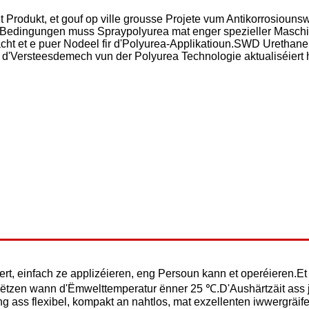
t Produkt, et gouf op ville grousse Projete vum Antikorrosiouns
Bedingungen muss Spraypolyurea mat enger spezieller Maschin
aacht et e puer Nodeel fir d'Polyurea-Applikatioun.SWD Urethane
t d'Versteesdemech vun der Polyurea Technologie aktualiséiert hu
ert, einfach ze applizéieren, eng Persoun kann et operéieren.E
hëtzen wann d'Ëmwelttemperatur ënner 25 ℃.D'Aushärtzäit ass ju
g ass flexibel, kompakt an nahtlos, mat exzellenten iwwergräi