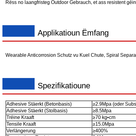
Rëss no laangfristeg Outdoor Gebrauch, et ass resistent géi
Applikatioun Ëmfang
Wearable Anticorrosion Schutz vu Kuel Chute, Spiral Separa
Spezifikatioune
Adhesive Stäerkt (Betonbasis)
≥2.9Mpa (oder Subst
Adhesive Stäerkt (Stolbasis)
≥8.5Mpa
Tréine Kraaft
≥70 kg•cm
Tensile Kraaft
≥15.0Mpa
Verlängerung
≥400%