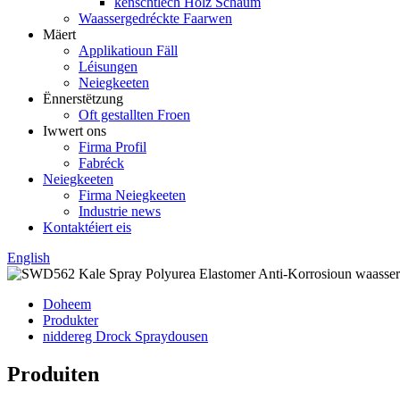
kënschtlech Holz Schaum
Waassergedréckte Faarwen
Mäert
Applikatioun Fäll
Léisungen
Neiegkeeten
Ënnerstëtzung
Oft gestallten Froen
Iwwert ons
Firma Profil
Fabréck
Neiegkeeten
Firma Neiegkeeten
Industrie news
Kontaktéiert eis
English
Doheem
Produkter
niddereg Drock Spraydousen
Produiten