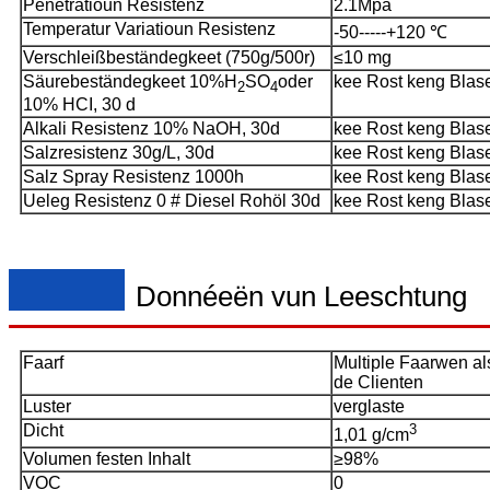
Penetratioun Resistenz
2.1Mpa
Temperatur Variatioun Resistenz
-50-----+120 ℃
Verschleißbeständegkeet (750g/500r)
≤10 mg
Säurebeständegkeet 10%H
SO
oder
kee Rost keng Blas
2
4
10% HCI, 30 d
Alkali Resistenz 10% NaOH, 30d
kee Rost keng Blas
Salzresistenz 30g/L, 30d
kee Rost keng Blas
Salz Spray Resistenz 1000h
kee Rost keng Blas
Ueleg Resistenz 0 # Diesel Rohöl 30d
kee Rost keng Blas
Donnéeën vun Leeschtung
Faarf
Multiple Faarwen al
de Clienten
Luster
verglaste
Dicht
3
1,01 g/cm
Volumen festen Inhalt
≥98%
VOC
0