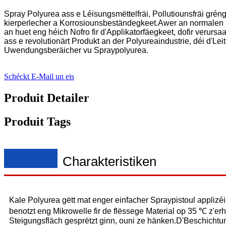
Spray Polyurea ass e Léisungsmëttelfräi, Pollutiounsfräi gréng
kierperlecher a Korrosiounsbeständegkeet.Awer an normalen 
an huet eng héich Nofro fir d'Applikatorfäegkeet, dofir verurs
ass e revolutionärt Produkt an der Polyureaindustrie, déi d'Lei
Uwendungsberäicher vu Spraypolyurea.
Schéckt E-Mail un eis
Produit Detailer
Produit Tags
Charakteristiken
Kale Polyurea gëtt mat enger einfacher Spraypistoul applizéi
benotzt eng Mikrowelle fir de flëssege Material op 35 ℃ z'er
Steigungsfläch gesprëtzt ginn, ouni ze hänken.D'Beschichtun