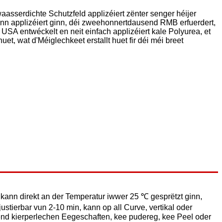
waasserdichte Schutzfeld applizéiert zënter senger héijer
n applizéiert ginn, déi zweehonnertdausend RMB erfuerdert,
 USA entwéckelt en neit einfach applizéiert kale Polyurea, et
et, wat d'Méiglechkeet erstallt huet fir déi méi breet
t kann direkt an der Temperatur iwwer 25 ℃ gesprëtzt ginn,
stierbar vun 2-10 min, kann op all Curve, vertikal oder
fend kierperlechen Eegeschaften, kee pudereg, kee Peel oder