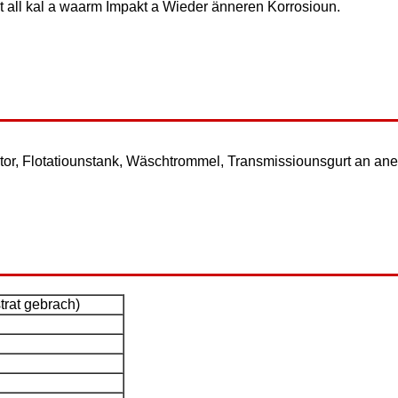
nt all kal a waarm Impakt a Wieder änneren Korrosioun.
tor, Flotatiounstank, Wäschtrommel, Transmissiounsgurt an ane
rat gebrach)