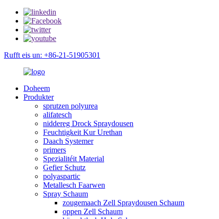
Rufft eis un: +86-21-51905301
Doheem
Produkter
sprutzen polyurea
alifatesch
niddereg Drock Spraydousen
Feuchtigkeit Kur Urethan
Daach Systemer
primers
Spezialitéit Material
Gefier Schutz
polyaspartic
Metallesch Faarwen
Spray Schaum
zougemaach Zell Spraydousen Schaum
oppen Zell Schaum