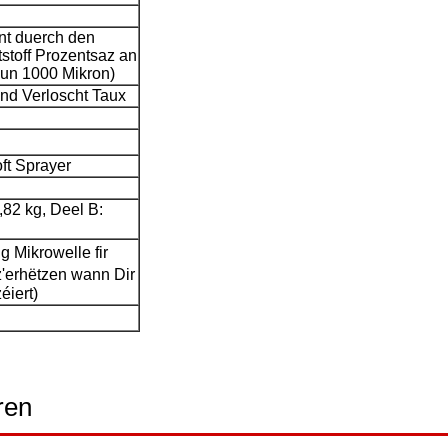
nt duerch den
stoff Prozentsaz an
vun 1000 Mikron)
nd Verloscht Taux
t Sprayer
0,82 kg, Deel B:
g Mikrowelle fir
z'erhëtzen wann Dir
éiert)
ren