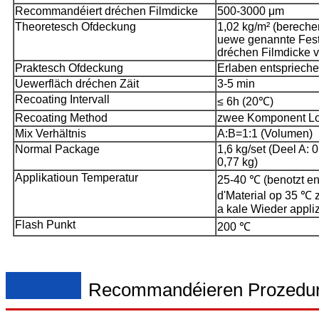
Recommandéiert dréchen Filmdicke
500-3000 μm
Theoretesch Ofdeckung
1,02 kg/m² (bereche
uewe genannte Fest
dréchen Filmdicke 
Praktesch Ofdeckung
Erlaben entsprieche
Uewerfläch dréchen Zäit
3-5 min
Recoating Intervall
≤ 6h (20℃)
Recoating Method
zwee Komponent Lof
Mix Verhältnis
A:B=1:1 (Volumen)
Normal Package
1,6 kg/set (Deel A: 
0,77 kg)
Applikatioun Temperatur
25-40 ℃ (benotzt en
d'Material op 35 ℃ 
a kale Wieder appliz
Flash Punkt
200 ℃
Recommandéieren Prozedu