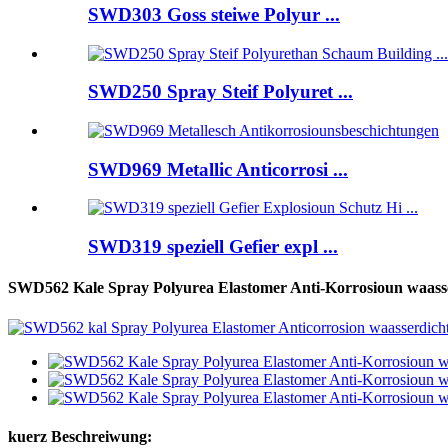
SWD303 Goss steiwe Polyur ...
SWD250 Spray Steif Polyuret ...
SWD969 Metallic Anticorrosi ...
SWD319 speziell Gefier expl ...
SWD562 Kale Spray Polyurea Elastomer Anti-Korrosioun waasse
kuerz Beschreiwung: