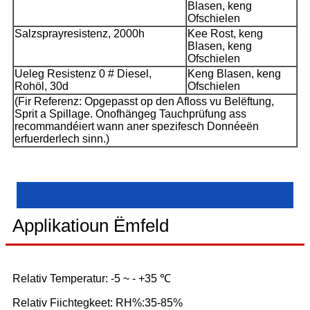
Blasen, keng
Ofschielen
Salzsprayresistenz, 2000h
Kee Rost, keng
Blasen, keng
Ofschielen
Ueleg Resistenz 0 # Diesel,
Keng Blasen, keng
Rohöl, 30d
Ofschielen
(Fir Referenz: Opgepasst op den Afloss vu Belëftung,
Sprit a Spillage. Onofhängeg Tauchprüfung ass
recommandéiert wann aner spezifesch Donnéeën
erfuerderlech sinn.)
Applikatioun Ëmfeld
Relativ Temperatur: -5 ~ - +35 ℃
Relativ Fiichtegkeet: RH%:35-85%