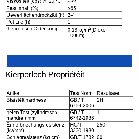
250
Viskositéit (cps) @ 20 ℃
Fest Inhalt (%)
≥65
Uewerflächendrockzäit (h)
2-4
Pot Life (h)
1
theoretesch Ofdeckung
2
0,13 kg/m
(Dicke
100um)
Kierperlech Propriétéit
Artikel
Test Norm
Resultater
Bläistëft hardness
GB / T
2H
6739-2006
béien Test (zylindresch
GB / T
1
mandrel) mm
6742-1986
Ënnerbriechungsresistenz
HG/T
250
(kv/mm)
3330-1980
Schlagresistenz (kg·cm)
GB/T 1732
60