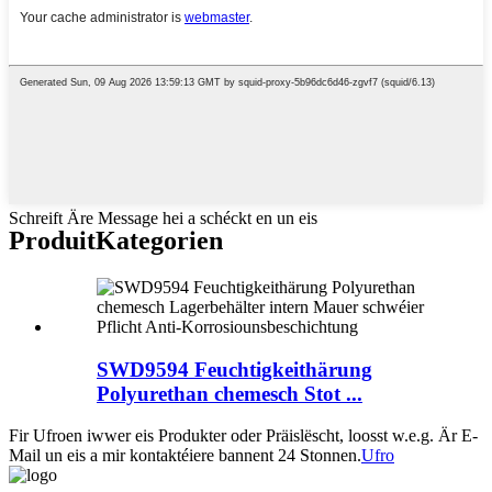
Schreift Äre Message hei a schéckt en un eis
Produit
Kategorien
SWD9594 Feuchtigkeithärung
Polyurethan chemesch Stot ...
Fir Ufroen iwwer eis Produkter oder Präislëscht, loosst w.e.g. Är E-
Mail un eis a mir kontaktéiere bannent 24 Stonnen.
Ufro