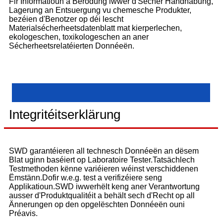
Fir Informatioun a Berodung iwwer d'Sécher Handhabung,
Lagerung an Entsuergung vu chemesche Produkter,
bezéien d'Benotzer op déi lescht
Materialsécherheetsdatenblatt mat kierperlechen,
ekologeschen, toxikologeschen an aner
Sécherheetsrelatéierten Donnéeën.
Integritéitserklärung
SWD garantéieren all technesch Donnéeën an dësem
Blat uginn baséiert op Laboratoire Tester.Tatsächlech
Testmethoden kënne variéieren wéinst verschiddenen
Ëmstänn.Dofir w.e.g. test a verifizéiere seng
Applikatioun.SWD iwwerhëlt keng aner Verantwortung
ausser d'Produktqualitéit a behält sech d'Recht op all
Ännerungen op den opgelëschten Donnéeën ouni
Préavis.