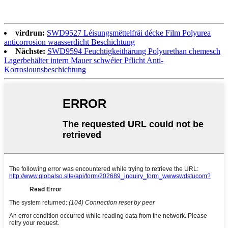
virdrun:
SWD9527 Léisungsmëttelfräi décke Film Polyurea
anticorrosion waasserdicht Beschichtung
Nächste:
SWD9594 Feuchtigkeithärung Polyurethan chemesch
Lagerbehälter intern Mauer schwéier Pflicht Anti-
Korrosiounsbeschichtung