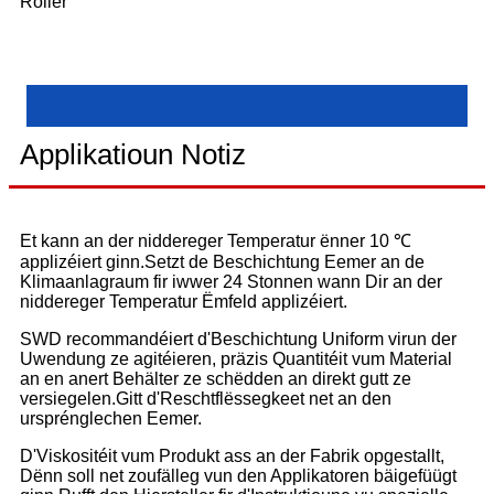
Roller
Applikatioun Notiz
Et kann an der niddereger Temperatur ënner 10 ℃
applizéiert ginn.Setzt de Beschichtung Eemer an de
Klimaanlagraum fir iwwer 24 Stonnen wann Dir an der
niddereger Temperatur Ëmfeld applizéiert.
SWD recommandéiert d'Beschichtung Uniform virun der
Uwendung ze agitéieren, präzis Quantitéit vum Material
an en anert Behälter ze schëdden an direkt gutt ze
versiegelen.Gitt d'Reschtflëssegkeet net an den
ursprénglechen Eemer.
D'Viskositéit vum Produkt ass an der Fabrik opgestallt,
Dënn soll net zoufälleg vun den Applikatoren bäigefüügt