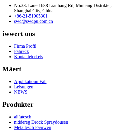
No.38, Lane 1688 Lianhang Rd, Minhang Distrikter,
Shanghai City, China
+86-21-51905301
swd@swdpu.com.cn
iwwert ons
Firma Profil
Fabréck
Kontaktéiert eis
Mäert
Applikatioun Fäll
Léisungen
NEWS
Produkter
alifatesch
niddereg Drock Spraydousen
Metallesch Faarwen