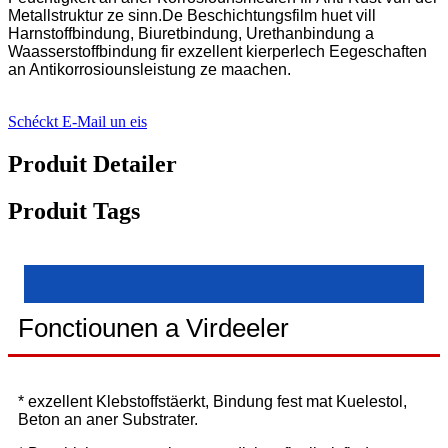
Metallstruktur ze sinn.De Beschichtungsfilm huet vill
Harnstoffbindung, Biuretbindung, Urethanbindung a
Waasserstoffbindung fir exzellent kierperlech Eegeschaften
an Antikorrosiounsleistung ze maachen.
Schéckt E-Mail un eis
Produit Detailer
Produit Tags
Fonctiounen a Virdeeler
* exzellent Klebstoffstäerkt, Bindung fest mat Kuelestol,
Beton an aner Substrater.