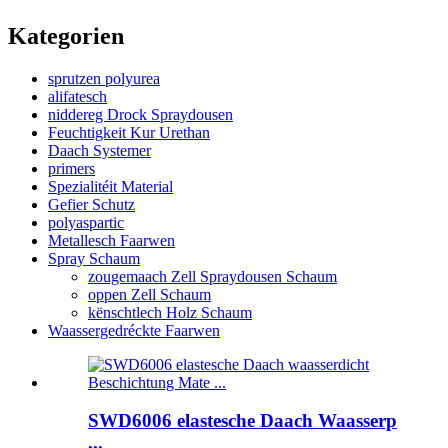
Kategorien
sprutzen polyurea
alifatesch
niddereg Drock Spraydousen
Feuchtigkeit Kur Urethan
Daach Systemer
primers
Spezialitéit Material
Gefier Schutz
polyaspartic
Metallesch Faarwen
Spray Schaum
zougemaach Zell Spraydousen Schaum
oppen Zell Schaum
kënschtlech Holz Schaum
Waassergedréckte Faarwen
SWD6006 elastesche Daach Waasserp
...