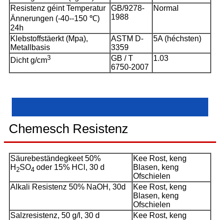
Resistenz géint Temperatur
GB/9278-
Normal
1988
Ännerungen (-40--150 ℃)
24h
Klebstoffstäerkt (Mpa),
ASTM D-
5A (héchsten)
Metallbasis
3359
3
GB / T
1.03
Dicht g/cm
6750-2007
Chemesch Resistenz
Säurebeständegkeet 50%
Kee Rost, keng
H
SO
oder 15% HCl, 30 d
Blasen, keng
2
4
Ofschielen
Alkali Resistenz 50% NaOH, 30d
Kee Rost, keng
Blasen, keng
Ofschielen
Salzresistenz, 50 g/l, 30 d
Kee Rost, keng