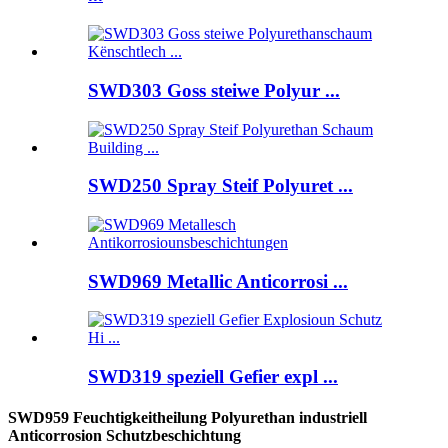
SWD303 Goss steiwe Polyur ...
SWD250 Spray Steif Polyuret ...
SWD969 Metallic Anticorrosi ...
SWD319 speziell Gefier expl ...
SWD959 Feuchtigkeitheilung Polyurethan industriell
Anticorrosion Schutzbeschichtung