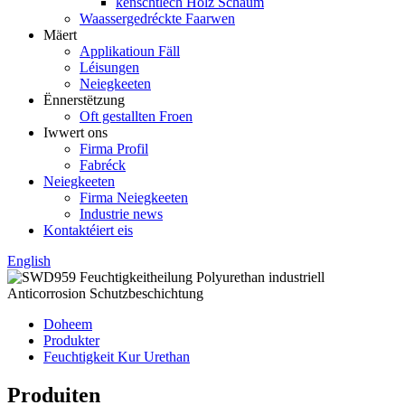
kënschtlech Holz Schaum
Waassergedréckte Faarwen
Mäert
Applikatioun Fäll
Léisungen
Neiegkeeten
Ënnerstëtzung
Oft gestallten Froen
Iwwert ons
Firma Profil
Fabréck
Neiegkeeten
Firma Neiegkeeten
Industrie news
Kontaktéiert eis
English
Doheem
Produkter
Feuchtigkeit Kur Urethan
Produiten