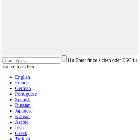
Hit Enter fir ze sichen oder ESC fir
zou ze maachen
English
French
German
Portuguese
Spanish
Russian
Japanese
Korean
Arabic
Irish
Greek
Turkish