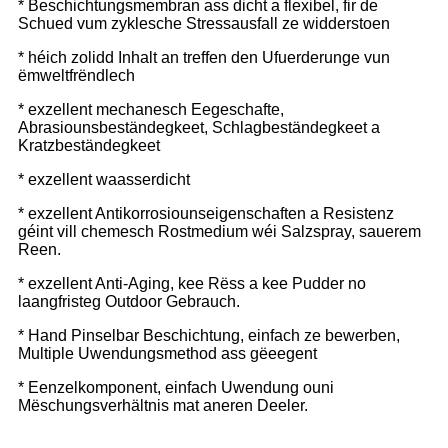
* Beschichtungsmembran ass dicht a flexibel, fir de
Schued vum zyklesche Stressausfall ze widderstoen
* héich zolidd Inhalt an treffen den Ufuerderunge vun
ëmweltfrëndlech
* exzellent mechanesch Eegeschafte,
Abrasiounsbeständegkeet, Schlagbeständegkeet a
Kratzbeständegkeet
* exzellent waasserdicht
* exzellent Antikorrosiounseigenschaften a Resistenz
géint vill chemesch Rostmedium wéi Salzspray, sauerem
Reen.
* exzellent Anti-Aging, kee Rëss a kee Pudder no
laangfristeg Outdoor Gebrauch.
* Hand Pinselbar Beschichtung, einfach ze bewerben,
Multiple Uwendungsmethod ass gëeegent
* Eenzelkomponent, einfach Uwendung ouni
Mëschungsverhältnis mat aneren Deeler.