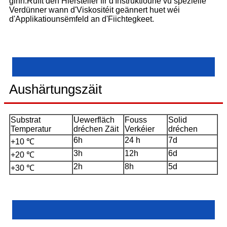
ginn.Rufft den Hiersteller fir d'Instruktioune vu spezielle
Verdünner wann d'Viskositéit geännert huet wéi
d'Applikatiounsëmfeld an d'Fiichtegkeet.
Aushärtungszäit
Substrat
Uewerfläch
Fouss
Solid
Temperatur
dréchen Zäit
Verkéier
dréchen
6h
24 h
7d
+10 ℃
3h
12h
6d
+20 ℃
2h
8h
5d
+30 ℃