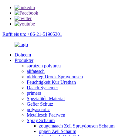
Rufft eis un: +86-21-51905301
Doheem
Produkter
sprutzen polyurea
alifatesch
niddereg Drock Spraydousen
Feuchtigkeit Kur Urethan
Daach Systemer
primers
Spezialitéit Material
Gefier Schutz
polyaspartic
Metallesch Faarwen
Spray Schaum
zougemaach Zell Spraydousen Schaum
oppen Zell Schaum