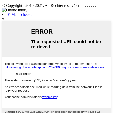
© Copyright - 2010-2021: All Rechter reservéiert.
- , , , , , ,
E-Mail schécken
x