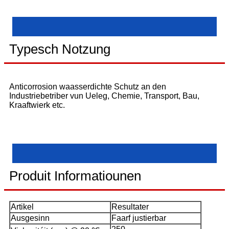
Typesch Notzung
Anticorrosion waasserdichte Schutz an den
Industriebetriber vun Ueleg, Chemie, Transport, Bau,
Kraaftwierk etc.
Produit Informatiounen
Artikel
Resultater
Ausgesinn
Faarf justierbar