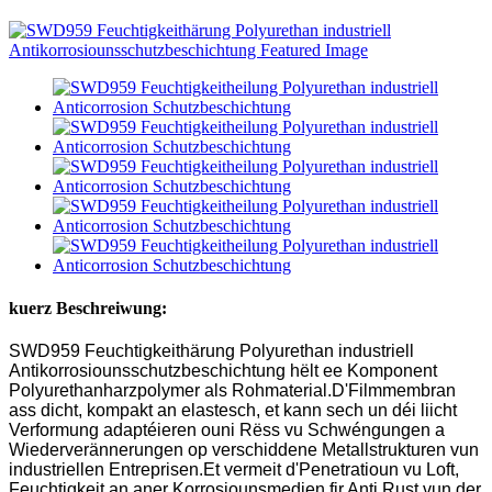
kuerz Beschreiwung:
SWD959 Feuchtigkeithärung Polyurethan industriell
Antikorrosiounsschutzbeschichtung hëlt ee Komponent
Polyurethanharzpolymer als Rohmaterial.D'Filmmembran
ass dicht, kompakt an elastesch, et kann sech un déi liicht
Verformung adaptéieren ouni Rëss vu Schwéngungen a
Wiederverännerungen op verschiddene Metallstrukturen vun
industriellen Entreprisen.Et vermeit d'Penetratioun vu Loft,
Feuchtigkeit an aner Korrosiounsmedien fir Anti Rust vun der