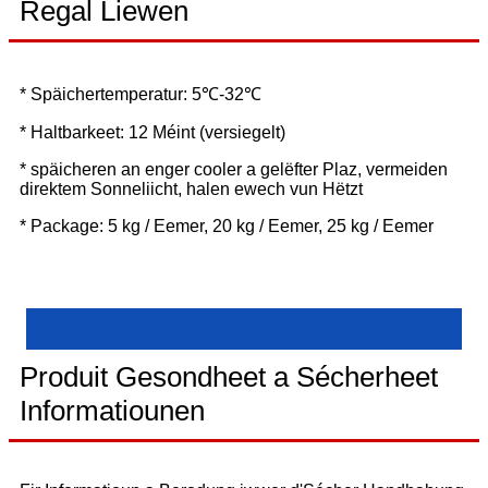
Regal Liewen
* Späichertemperatur: 5℃-32℃
* Haltbarkeet: 12 Méint (versiegelt)
* späicheren an enger cooler a gelëfter Plaz, vermeiden
direktem Sonneliicht, halen ewech vun Hëtzt
* Package: 5 kg / Eemer, 20 kg / Eemer, 25 kg / Eemer
Produit Gesondheet a Sécherheet
Informatiounen