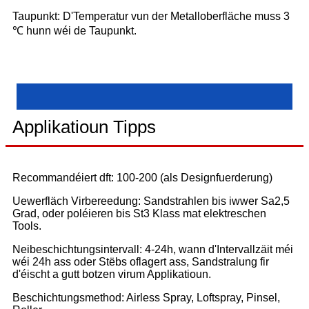
Taupunkt: D'Temperatur vun der Metalloberfläche muss 3
℃ hunn wéi de Taupunkt.
Applikatioun Tipps
Recommandéiert dft: 100-200 (als Designfuerderung)
Uewerfläch Virbereedung: Sandstrahlen bis iwwer Sa2,5
Grad, oder poléieren bis St3 Klass mat elektreschen
Tools.
Neibeschichtungsintervall: 4-24h, wann d'Intervallzäit méi
wéi 24h ass oder Stëbs oflagert ass, Sandstralung fir
d'éischt a gutt botzen virum Applikatioun.
Beschichtungsmethod: Airless Spray, Loftspray, Pinsel,